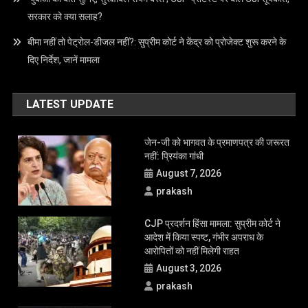
जेन-जी को भागवत के प्रमाणपत्र की जरूरत नहीं: प्रियंका गांधी
: पत्नी की बेरहमी से हत्या के बाद 15 मिनट तक नहाया फिर वेब सीरीज देख मिटाए
सारे सबूत
चार साल की दुष्कर्म पीड़िता का अस्पतालों ने इलाज करने से किया था इनकार,12
लाख रुपये मुआवजा दे दुष्कर्म पीड़िता को:सुप्रीम कोर्ट
‘युवाओं की बात सुनिए, सुरक्षाबल संयम बरते’; CJP प्रोटेस्ट पर बोले CJI सूर्यकांत,
सरकार को क्या सलाह?
बीमा नहीं तो पेट्रोल-डीजल नहीं?: सुप्रीम कोर्ट ने केंद्र को प्रोजेक्ट शुरू करने के
दिए निर्देश, जानें मामला
LATEST UPDATE
जेन-जी को भागवत के प्रमाणपत्र की जरूरत
नहीं: प्रियंका गांधी
August 7, 2026
prakash