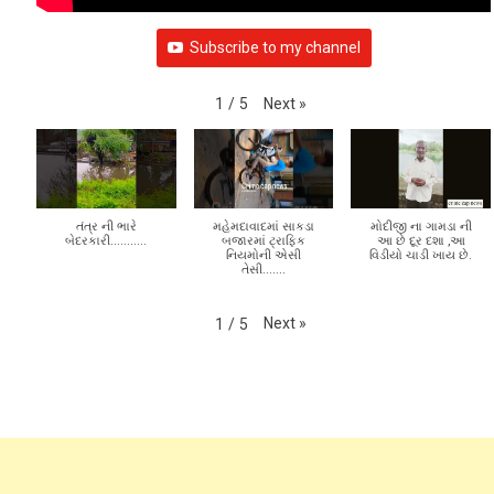
Subscribe to my channel
Next
»
1
/
5
તંત્ર ની ભારે
મહેમદાવાદમાં સાકડા
મોદીજી ના ગામડા ની
બેદરકારી...........
બજારમાં ટ્રાફિક
આ છે દૂર દશા ,આ
નિયમોની એસી
વિડીયો ચાડી ખાય છે.
તેસી.......