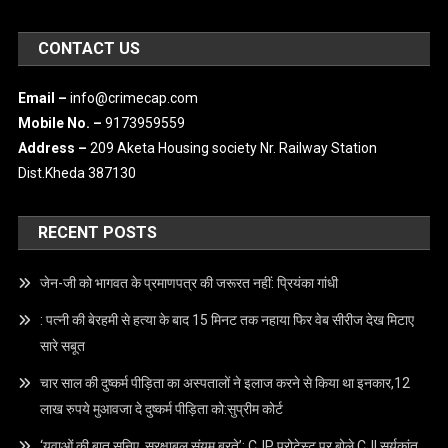
IMPORTANT LINKS
Terms & Condition
Privacy Policy
Disclaimer
CONTACT US
Email –
info@crimecap.com
Mobile No. –
9173959559
Address –
209 Aketa Housing society Nr. Railway Station
Dist.Kheda 387130
RECENT POSTS