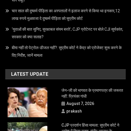
Email –
info@crimecap.com
Mobile No. –
9173959559
Address –
209 Aketa Housing society Nr. Railway Station
Dist.Kheda 387130
RECENT POSTS
जेन-जी को भागवत के प्रमाणपत्र की जरूरत नहीं: प्रियंका गांधी
: पत्नी की बेरहमी से हत्या के बाद 15 मिनट तक नहाया फिर वेब सीरीज देख मिटाए
सारे सबूत
चार साल की दुष्कर्म पीड़िता का अस्पतालों ने इलाज करने से किया था इनकार,12
लाख रुपये मुआवजा दे दुष्कर्म पीड़िता को:सुप्रीम कोर्ट
‘युवाओं की बात सुनिए, सुरक्षाबल संयम बरते’; CJP प्रोटेस्ट पर बोले CJI सूर्यकांत,
सरकार को क्या सलाह?
बीमा नहीं तो पेट्रोल-डीजल नहीं?: सुप्रीम कोर्ट ने केंद्र को प्रोजेक्ट शुरू करने के
दिए निर्देश, जानें मामला