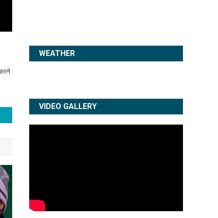
VIDEO GALLERY
 करने
Subscribe to my channel
Next
»
1
/
5
તંત્ર ની ભારે
મહેમદાવાદમાં
મોદીજી ના
બેદરકારી...........
સાકડા બજારમાં
ગામડા ની આ છે
ટ્રાફિક
દૂર દશા ,આ