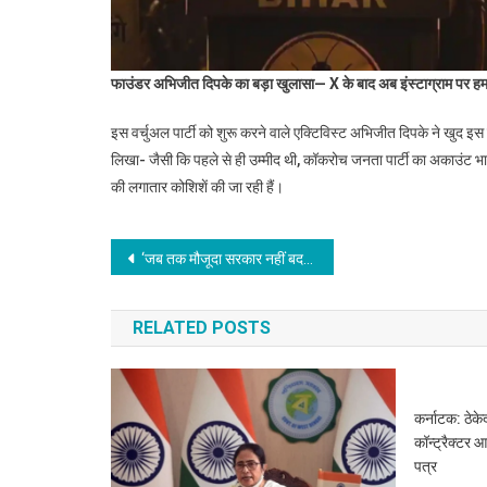
फाउंडर अभिजीत दिपके का बड़ा खुलासा— X के बाद अब इंस्टाग्राम पर ह
इस वर्चुअल पार्टी को शुरू करने वाले एक्टिविस्ट अभिजीत दिपके ने खुद इस
लिखा- जैसी कि पहले से ही उम्मीद थी, कॉकरोच जनता पार्टी का अकाउंट भारत
की लगातार कोशिशें की जा रही हैं।
Post
‘जब तक मौजूदा सरकार नहीं बदलती, महंगाई बढ़ती रहेगी’, Inflation पर Rahul Gandhi का PM Modi और BJP पर सीधा हमला
navigation
RELATED POSTS
कर्नाटक: ठेक
कॉन्ट्रैक्टर
पत्र