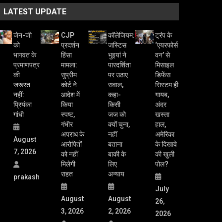
प्रियंका
किया
किसी
अंदर
गांधी
स्पष्ट,
जज को
खस्ता
गंभीर
क्यों चुना,
हाल,
अपराध के
नहीं
अमेरिका
August
आरोपितों
बताना
के दिखावे
7, 2026
को नहीं
बाकी के
की खुली
मिलेगी
लिए
पोल?
राहत
अन्याय
prakash
July
August
August
26,
3, 2026
2, 2026
2026
prakash
prakash
prakash
Home
About
Team