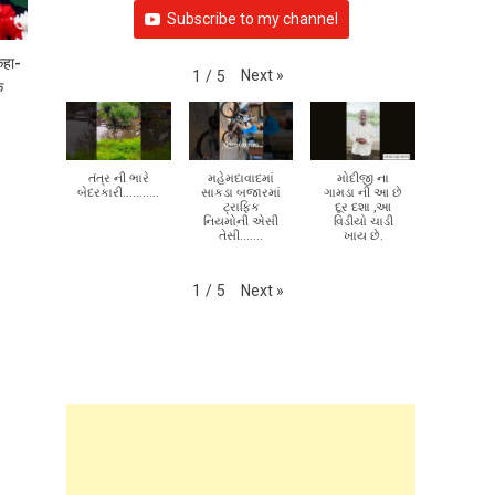
નિયમોની એસી
વિડીયો ચાડી
તેસી.......
ખાય છે.
कहा-
Next
»
1
/
5
े