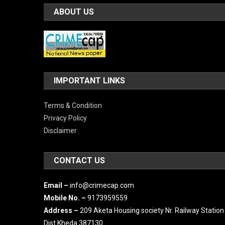
Terms & Condition
Privacy Policy
Disclaimer
CONTACT US
Email –
info@crimecap.com
Mobile No. –
9173959559
Address –
209 Aketa Housing society Nr. Railway Station
Dist.Kheda 387130
|
Theme: News Portal by
Mystery Themes
.