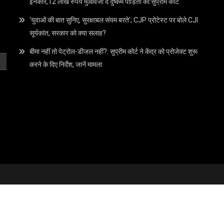
इनकार,12 लाख रुपये मुआवजा दे दुष्कर्म पीड़िता को:सुप्रीम कोर्ट
‘युवाओं की बात सुनिए, सुरक्षाबल संयम बरते’; CJP प्रोटेस्ट पर बोले CJI
सूर्यकांत, सरकार को क्या सलाह?
बीमा नहीं तो पेट्रोल-डीजल नहीं?: सुप्रीम कोर्ट ने केंद्र को प्रोजेक्ट शुरू
करने के दिए निर्देश, जानें मामला