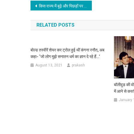
Post
किस राज्य में बूढ़े और पिछड़ों पर होता है सबसे ज्यादा अत्याचार? नेशनल क्राइम रिकॉर्ड ब्यूरो का खुलासा, जान लें
navigation
RELATED POSTS
बोल्ड तस्वीरें शेयर कर ट्रोल हुई थीं कंगना रनौत, अब
कहा- ‘जो लोग मुझे सनातन धर्म का ज्ञान दे रहे हैं…’
August 13, 2021
prakash
बॉलीवुड की व
में आने से कर
January 