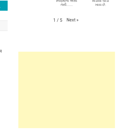
નિયમોની એસી
વિડીયો ચાડી
તેસી.......
ખાય છે.
ेट लेकर इतनी जोरदार तरीके से जश्न क्यों मनाया?
Next
»
1
/
5
ऐप