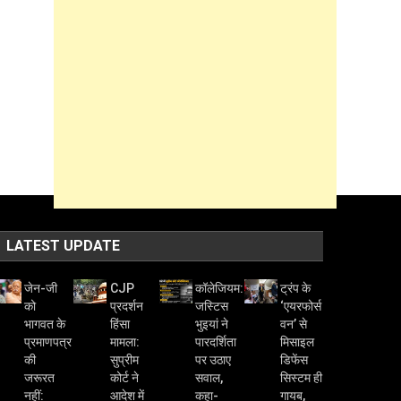
LATEST UPDATE
जेन-जी
CJP
कॉलेजियम:
ट्रंप के
को
प्रदर्शन
जस्टिस
‘एयरफोर्स
भागवत के
हिंसा
भुइयां ने
वन’ से
प्रमाणपत्र
मामला:
पारदर्शिता
मिसाइल
की
सुप्रीम
पर उठाए
डिफेंस
जरूरत
कोर्ट ने
सवाल,
सिस्टम ही
नहीं:
आदेश में
कहा-
गायब,