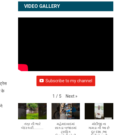
VIDEO GALLERY
Subscribe to my channel
ट्रेस
 के
Next
»
1
/
5
ने
તંત્ર ની ભારે
મહેમદાવાદમાં
મોદીજી ના
બેદરકારી...........
સાકડા બજારમાં
ગામડા ની આ છે
ટ્રાફિક
દૂર દશા ,આ