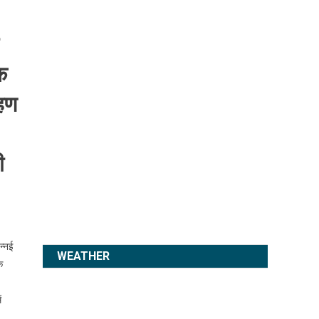
क
रहण
ी
न्नई
WEATHER
े
ं