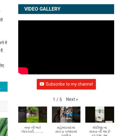
VIDEO GALLERY
ख
री
े में
है.
लिए
Subscribe to my channel
िर्भर भारत का रोडमैप पेश करता है बजट-2026: पीएम मोदी
Next
»
1
/
5
તંત્ર ની ભારે
મહેમદાવાદમાં
મોદીજી ના
બેદરકારી...........
સાકડા બજારમાં
ગામડા ની આ છે
ટ્રાફિક
દૂર દશા ,આ