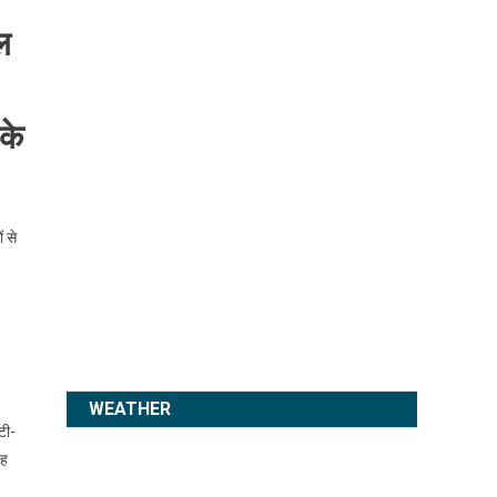
ल
के
ं से
WEATHER
टी-
यह