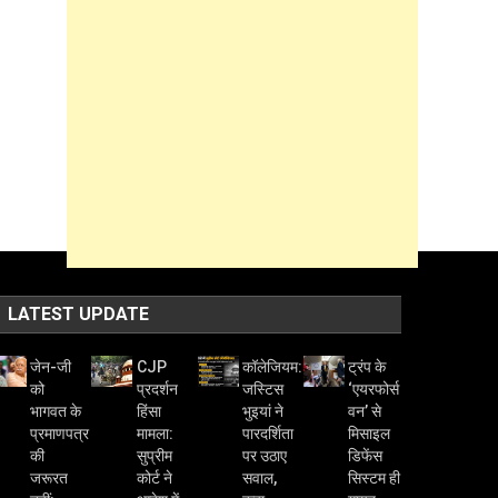
LATEST UPDATE
जेन-जी
CJP
कॉलेजियम:
ट्रंप के
को
प्रदर्शन
जस्टिस
‘एयरफोर्स
भागवत के
हिंसा
भुइयां ने
वन’ से
प्रमाणपत्र
मामला:
पारदर्शिता
मिसाइल
की
सुप्रीम
पर उठाए
डिफेंस
जरूरत
कोर्ट ने
सवाल,
सिस्टम ही
नहीं:
आदेश में
कहा-
गायब,