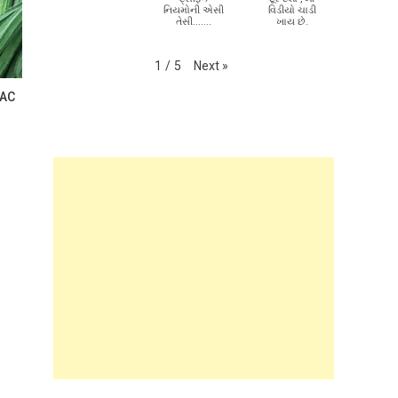
નિયમોની એસી
વિડીયો ચાડી
તેસી.......
ખાય છે.
Next
»
1
/
5
ी AC