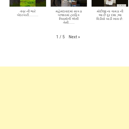
Subscribe to my channel
Next
»
1
/
5
તંત્ર ની ભારે
મહેમદાવાદમાં સાકડા
મોદીજી ના ગામડા ની
બેદરકારી...........
બજારમાં ટ્રાફિક
આ છે દૂર દશા ,આ
નિયમોની એસી
વિડીયો ચાડી ખાય છે.
તેસી.......
Next
»
1
/
5