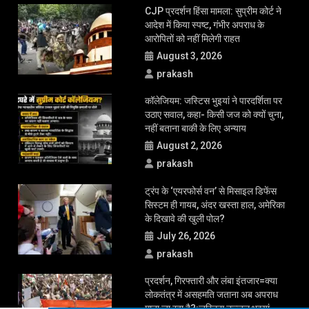
गुजरात में मानसून के दौरान 22 बच्चों की मौत, कितना खतरनाक है चांदीपुरा वायरस?
LATEST UPDATE
CJP प्रदर्शन हिंसा मामला: सुप्रीम कोर्ट ने
आदेश में किया स्पष्ट, गंभीर अपराध के
आरोपितों को नहीं मिलेगी राहत
August 3, 2026
prakash
कॉलेजियम: जस्टिस भुइयां ने पारदर्शिता पर
उठाए सवाल, कहा- किसी जज को क्यों चुना,
नहीं बताना बाकी के लिए अन्याय
August 2, 2026
prakash
ट्रंप के ‘एयरफोर्स वन’ से मिसाइल डिफेंस
सिस्टम ही गायब, अंदर खस्ता हाल, अमेरिका