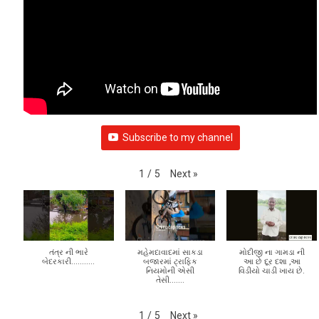
Subscribe to my channel
Next
»
1
/
5
તંત્ર ની ભારે
મહેમદાવાદમાં સાકડા
મોદીજી ના ગામડા ની
બેદરકારી...........
બજારમાં ટ્રાફિક
આ છે દૂર દશા ,આ
નિયમોની એસી
વિડીયો ચાડી ખાય છે.
તેસી.......
Next
»
1
/
5