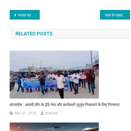
Post
जनता का मताधिकार और संविधान खतरे में है : दीपांकर भट्टाचार्य
सत्ता के दबाव में चुनाव आयोग ने देश के साथ किया धोखा : गोविंद सिंह डोटासरा
navigation
RELATED POSTS
बांग्लादेश : अवामी लीग के 25 नेता और कार्यकर्ता जुलूस निकालने के लिए गिरफ्तार
April 21, 2025
prakash