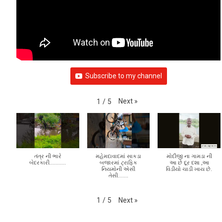
Subscribe to my channel
Next
»
1
/
5
તંત્ર ની ભારે
મહેમદાવાદમાં સાકડા
મોદીજી ના ગામડા ની
બેદરકારી...........
બજારમાં ટ્રાફિક
આ છે દૂર દશા ,આ
નિયમોની એસી
વિડીયો ચાડી ખાય છે.
તેસી.......
Next
»
1
/
5