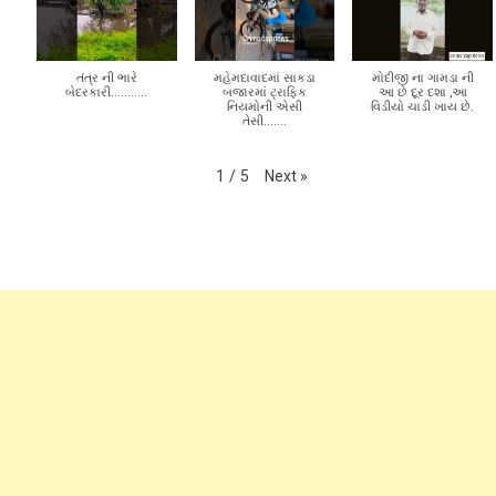
Next
»
1
/
5
તંત્ર ની ભારે
મહેમદાવાદમાં સાકડા
મોદીજી ના ગામડા ની
બેદરકારી...........
બજારમાં ટ્રાફિક
આ છે દૂર દશા ,આ
નિયમોની એસી
વિડીયો ચાડી ખાય છે.
તેસી.......
Next
»
1
/
5