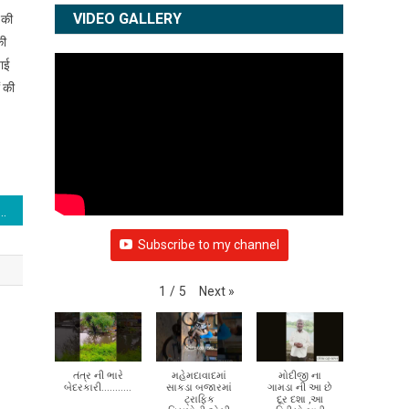
VIDEO GALLERY
 की
की
पाई
ं की
w: काजोल का दमदार अवतार, डर के साथ कहानी में ट्विस्ट और इमोशन भी
Subscribe to my channel
Next
»
1
/
5
તંત્ર ની ભારે
મહેમદાવાદમાં
મોદીજી ના
બેદરકારી...........
સાકડા બજારમાં
ગામડા ની આ છે
ટ્રાફિક
દૂર દશા ,આ