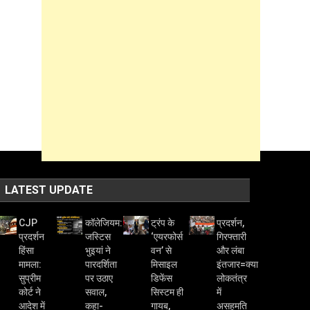
LATEST UPDATE
CJP
कॉलेजियम:
ट्रंप के
प्रदर्शन,
प्रदर्शन
जस्टिस
‘एयरफोर्स
गिरफ्तारी
हिंसा
भुइयां ने
वन’ से
और लंबा
मामला:
पारदर्शिता
मिसाइल
इंतजार=क्या
सुप्रीम
पर उठाए
डिफेंस
लोकतंत्र
कोर्ट ने
सवाल,
सिस्टम ही
में
आदेश में
कहा-
गायब,
असहमति