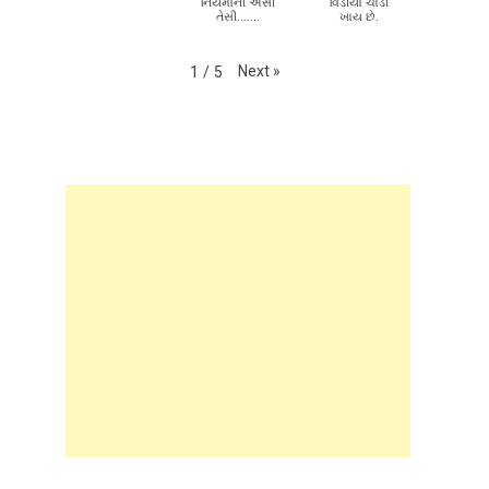
નિયમોની એસી
વિડીયો ચાડી
તેસી.......
ખાય છે.
Next
»
1
/
5