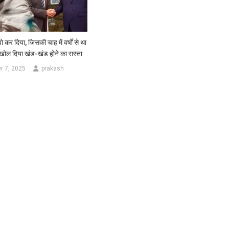
वो कर द‍िया, ज‍िसकी चाह में वर्षों से था
खोल द‍िया खंड-खंड होने का रास्‍ता
 7, 2025
prakash