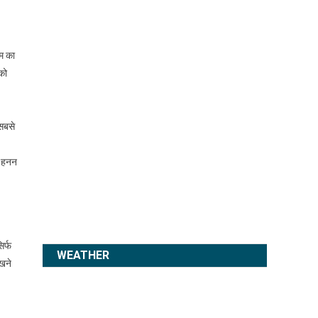
ोम का
को
 सबसे
ा हनन
िर्फ
WEATHER
रखने