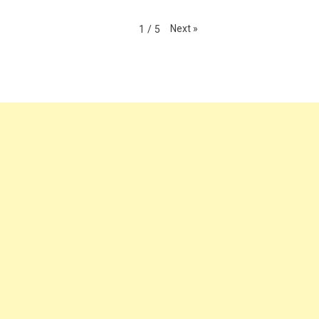
તંત્ર ની ભારે
મહેમદાવાદમાં સાકડા
મોદીજી ના ગામડા ની
બેદરકારી...........
બજારમાં ટ્રાફિક
આ છે દૂર દશા ,આ
નિયમોની એસી
વિડીયો ચાડી ખાય છે.
તેસી.......
Next
»
1
/
5