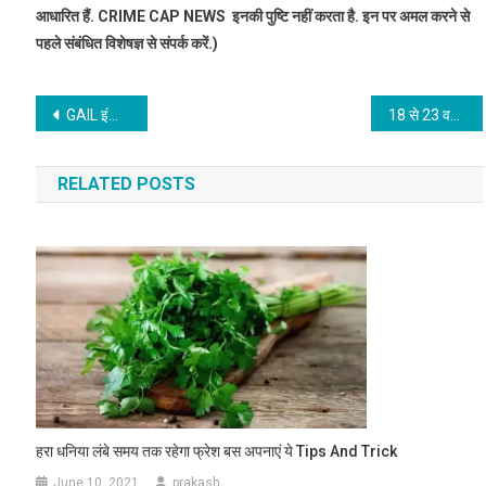
आधारित हैं. CRIME CAP NEWS इनकी पुष्टि नहीं करता है. इन पर अमल करने से
पहले संबंधित विशेषज्ञ से संपर्क करें.)
Post
GAIL इंडिया में बिना परीक्षा नौकरी पाने का सुनहरा मौका, बस करना होगा ये काम, 1.80 लाख मिलेगी सैलरी
18 से 23 वर्ष के 72% युवाओं को डिजिटल स्किल सीखने की जरूरत, सफलता के इन 3 कोर्सेज से युवाओं को मिल रहीं जॉब्स
navigation
RELATED POSTS
हरा धनिया लंबे समय तक रहेगा फ्रेश बस अपनाएं ये Tips And Trick
June 10, 2021
prakash