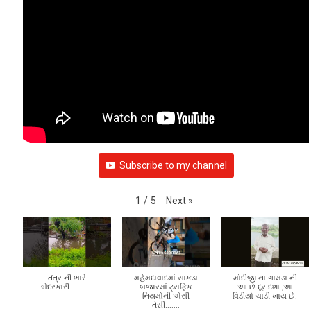
VIDEO GALLERY
Subscribe to my channel
Next
»
1
/
5