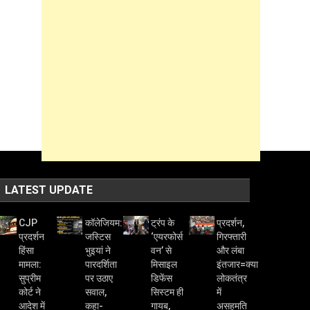
LATEST UPDATE
CJP
कॉलेजियम:
ट्रंप के
प्रदर्शन,
प्रदर्शन
जस्टिस
‘एयरफोर्स
गिरफ्तारी
हिंसा
भुइयां ने
वन’ से
और लंबा
मामला:
पारदर्शिता
मिसाइल
इंतजार=क्या
सुप्रीम
पर उठाए
डिफेंस
लोकतंत्र
कोर्ट ने
सवाल,
सिस्टम ही
में
आदेश में
कहा-
गायब,
असहमति