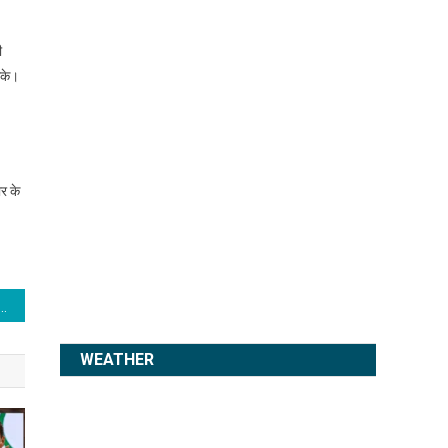
ी
सके।
ार के
 का बनाया क़ानून कोरोना त्रासदी में बना रोड़ा
WEATHER