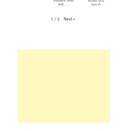
નિયમોની એસી
વિડીયો ચાડી
તેસી.......
ખાય છે.
Next
»
1
/
5