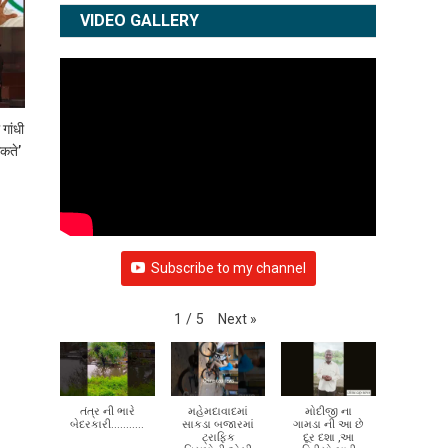
VIDEO GALLERY
गांधी
सकते’
Subscribe to my channel
Next
»
1
/
5
તંત્ર ની ભારે
મહેમદાવાદમાં
મોદીજી ના
બેદરકારી...........
સાકડા બજારમાં
ગામડા ની આ છે
ટ્રાફિક
દૂર દશા ,આ