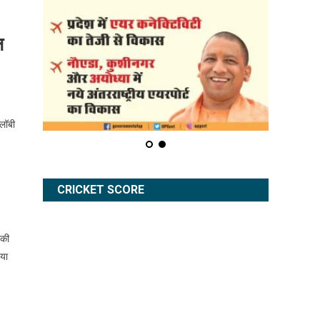
ल
 लॉबी
CRICKET SCORE
 की
िया