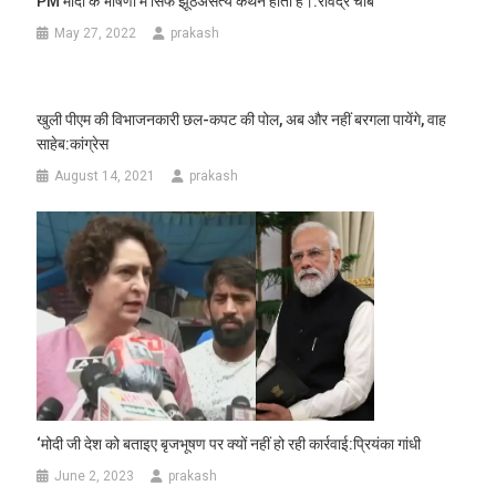
PM मोदी के भाषणों में सिर्फ झूठअसत्य कथन होता है।:रविंद्र चौबे
May 27, 2022
prakash
खुली पीएम की विभाजनकारी छल-कपट की पोल, अब और नहीं बरगला पायेंगे, वाह
साहेब:कांग्रेस
August 14, 2021
prakash
‘मोदी जी देश को बताइए बृजभूषण पर क्यों नहीं हो रही कार्रवाई:प्रियंका गांधी
June 2, 2023
prakash