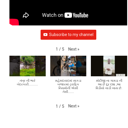
Subscribe to my channel
Next
»
1
/
5
તંત્ર ની ભારે
મહેમદાવાદમાં સાકડા
મોદીજી ના ગામડા ની
બેદરકારી...........
બજારમાં ટ્રાફિક
આ છે દૂર દશા ,આ
નિયમોની એસી
વિડીયો ચાડી ખાય છે.
તેસી.......
Next
»
1
/
5