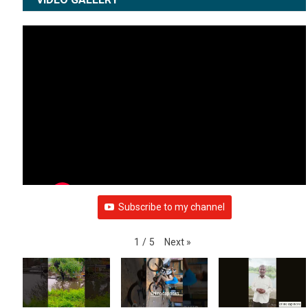
Subscribe to my channel
Next
»
1
/
5