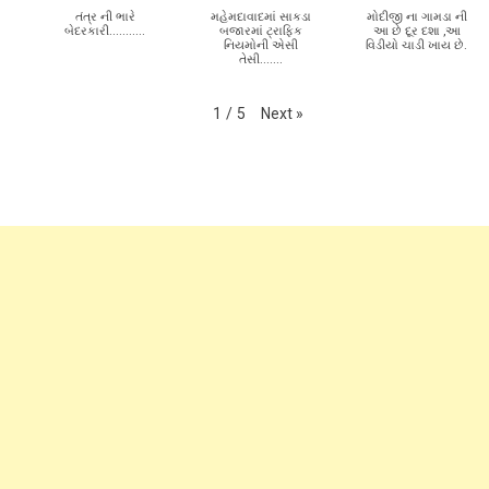
તંત્ર ની ભારે
મહેમદાવાદમાં સાકડા
મોદીજી ના ગામડા ની
બેદરકારી...........
બજારમાં ટ્રાફિક
આ છે દૂર દશા ,આ
નિયમોની એસી
વિડીયો ચાડી ખાય છે.
તેસી.......
Next
»
1
/
5