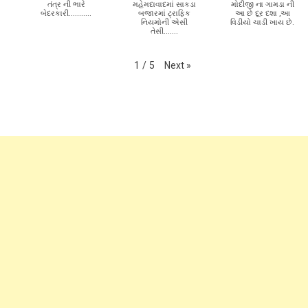
Subscribe to my channel
Next
»
1
/
5
તંત્ર ની ભારે
મહેમદાવાદમાં સાકડા
મોદીજી ના ગામડા ની
બેદરકારી...........
બજારમાં ટ્રાફિક
આ છે દૂર દશા ,આ
નિયમોની એસી
વિડીયો ચાડી ખાય છે.
તેસી.......
Next
»
1
/
5