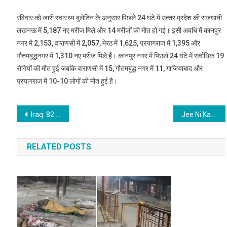
रविवार को जारी स्वास्थ्य बुलेटिन के अनुसार पिछले 24 घंटे में उत्‍तर प्रदेश की राजधानी
लखनऊ में 5,187 नए मरीज मिले और 14 मरीजों की मौत हो गई। इसी अवधि में कानपुर
नगर में 2,153, वाराणसी में 2,057, मेरठ में 1,625, प्रयागराज में 1,395 और
गौतमबुद्धनगर में 1,310 नए मरीज मिले हैं। कानपुर नगर में पिछले 24 घंटे में सर्वाधिक 19
रोगियों की मौत हुई जबकि वाराणसी में 15, गौतमबुद्ध नगर में 11, गाजियाबाद और
प्रयागराज में 10-10 लोगों की मौत हुई है।
Post
Iraq: 82 killed and 110 injured in a fire in a hospital treating corona patients in Baghdad
Jee Ni Karda: रिलीज के साथ ही छा गया ‘जी नी करदा’ सॉन्ग, खूब जमी अर्जुन और रकुल की जोड़ी
navigation
RELATED POSTS