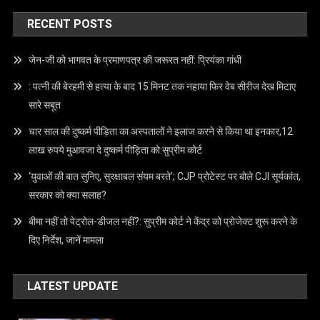
CONTACT US
Email –
info@crimecap.com
Mobile No. –
9173959559
Address –
209 Aketa Housing society Nr. Railway Station
Dist.Kheda 387130
RECENT POSTS
जेन-जी को भागवत के प्रमाणपत्र की जरूरत नहीं: प्रियंका गांधी
: पत्नी की बेरहमी से हत्या के बाद 15 मिनट तक नहाया फिर वेब सीरीज देख मिटाए
सारे सबूत
चार साल की दुष्कर्म पीड़िता का अस्पतालों ने इलाज करने से किया था इनकार,12
लाख रुपये मुआवजा दे दुष्कर्म पीड़िता को:सुप्रीम कोर्ट
‘युवाओं की बात सुनिए, सुरक्षाबल संयम बरते’; CJP प्रोटेस्ट पर बोले CJI सूर्यकांत,