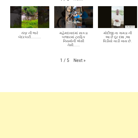
તંત્ર ની ભારે
મહેમદાવાદમાં સાકડા
મોદીજી ના ગામડા ની
બેદરકારી...........
બજારમાં ટ્રાફિક
આ છે દૂર દશા ,આ
નિયમોની એસી
વિડીયો ચાડી ખાય છે.
તેસી.......
Next
»
1
/
5