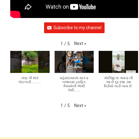
VIDEO GALLERY
Subscribe to my channel
Next
»
1
/
5