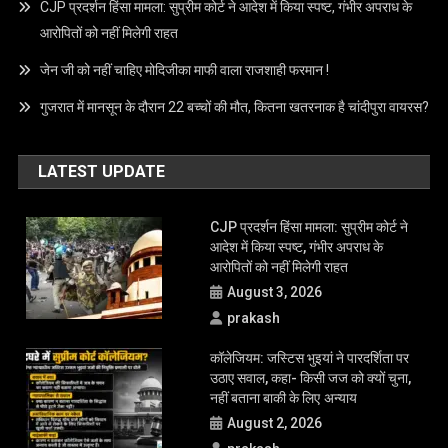
Address –
209 Aketa Housing society Nr. Railway Station
Dist.Kheda 387130
RECENT POSTS
‘युवाओं की बात सुनिए, सुरक्षाबल संयम बरते’; CJP प्रोटेस्ट पर बोले CJI सूर्यकांत,
सरकार को क्या सलाह?
बीमा नहीं तो पेट्रोल-डीजल नहीं?: सुप्रीम कोर्ट ने केंद्र को प्रोजेक्ट शुरू करने के
दिए निर्देश, जानें मामला
CJP प्रदर्शन हिंसा मामला: सुप्रीम कोर्ट ने आदेश में किया स्पष्ट, गंभीर अपराध के
आरोपितों को नहीं मिलेगी राहत
जेन जी को नहीं चाहिए मोदिजीका माफी वाला राजशाही फरमान !
गुजरात में मानसून के दौरान 22 बच्चों की मौत, कितना खतरनाक है चांदीपुरा वायरस?
LATEST UPDATE