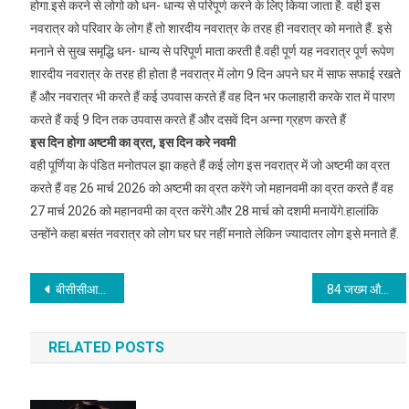
होगा.इसे करने से लोगो को धन- धान्य से परिपूर्ण करने के लिए किया जाता है. वही इस
नवरात्र को परिवार के लोग हैं तो शारदीय नवरात्र के तरह ही नवरात्र को मनाते हैं. इसे
मनाने से सुख समृद्धि धन- धान्य से परिपूर्ण माता करती है.वही पूर्ण यह नवरात्र पूर्ण रूपेण
शारदीय नवरात्र के तरह ही होता है नवरात्र में लोग 9 दिन अपने घर में साफ सफाई रखते
हैं और नवरात्र भी करते हैं कई उपवास करते हैं वह दिन भर फलाहारी करके रात में पारण
करते हैं कई 9 दिन तक उपवास करते हैं और दसवें दिन अन्ना ग्रहण करते हैं
इस दिन होगा अष्टमी का व्रत, इस दिन करे नवमी
वही पूर्णिया के पंडित मनोतपल झा कहते हैं कई लोग इस नवरात्र में जो अष्टमी का व्रत
करते हैं वह 26 मार्च 2026 को अष्टमी का व्रत करेंगे जो महानवमी का व्रत करते हैं वह
27 मार्च 2026 को महानवमी का व्रत करेंगे.और 28 मार्च को दशमी मनायेंगे.हालांकि
उन्होंने कहा बसंत नवरात्र को लोग घर घर नहीं मनाते लेकिन ज्यादातर लोग इसे मनाते हैं.
Post
बीसीसीआई ने टी20 वर्ल्ड चैंपियन टीम के लिए खोला खजाना, 131 करोड़ रुपये इनामी राशि की घोषणा
84 जख्म और एक कातिल भाई… आईटी इंजीनियर हिमशिखा मर्डर केस में बड़ा खुलासा, लिवर-किडनी तक को कर दिया था छलनी
navigation
RELATED POSTS