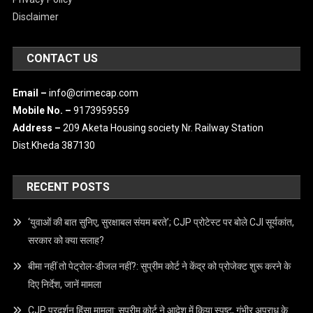
ABOUT US
IMPORTANT LINKS
Terms & Condition
Privacy Policy
Disclaimer
CONTACT US
Email –
info@crimecap.com
Mobile No. –
9173959559
Address –
209 Aketa Housing society Nr. Railway Station