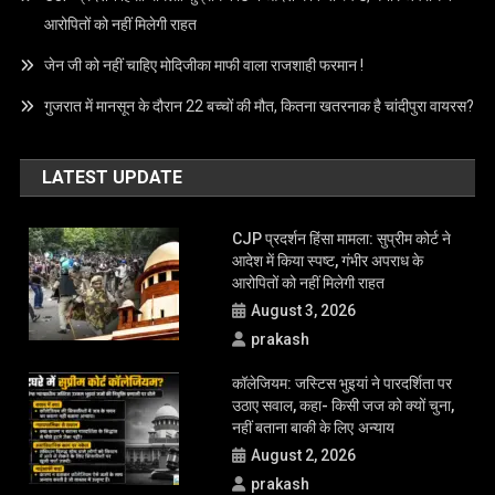
Dist.Kheda 387130
RECENT POSTS
‘युवाओं की बात सुनिए, सुरक्षाबल संयम बरते’; CJP प्रोटेस्ट पर बोले CJI सूर्यकांत,
सरकार को क्या सलाह?
बीमा नहीं तो पेट्रोल-डीजल नहीं?: सुप्रीम कोर्ट ने केंद्र को प्रोजेक्ट शुरू करने के
दिए निर्देश, जानें मामला
CJP प्रदर्शन हिंसा मामला: सुप्रीम कोर्ट ने आदेश में किया स्पष्ट, गंभीर अपराध के
आरोपितों को नहीं मिलेगी राहत
जेन जी को नहीं चाहिए मोदिजीका माफी वाला राजशाही फरमान !
गुजरात में मानसून के दौरान 22 बच्चों की मौत, कितना खतरनाक है चांदीपुरा वायरस?
LATEST UPDATE