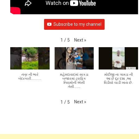
VIDEO GALLERY
Subscribe to my channel
Next
»
1
/
5