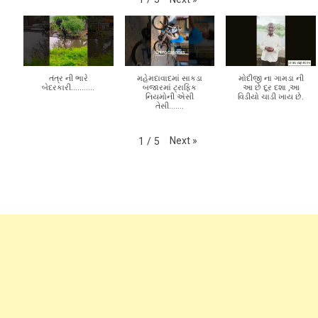
તંત્ર ની ભારે
મહેમદાવાદમાં સાકડા
મોદીજી ના ગામડા ની
બેદરકારી...........
બજારમાં ટ્રાફિક
આ છે દૂર દશા ,આ
નિયમોની એસી
વિડીયો ચાડી ખાય છે.
તેસી.......
Next
»
1
/
5