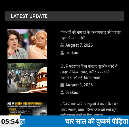
LATEST UPDATE
जेन-जी को भागवत के प्रमाणपत्र की जरूरत
नहीं: प्रियंका गांधी
August 7, 2026
prakash
CJP प्रदर्शन हिंसा मामला: सुप्रीम कोर्ट ने
आदेश में किया स्पष्ट, गंभीर अपराध के
आरोपितों को नहीं मिलेगी राहत
August 3, 2026
prakash
कॉलेजियम: जस्टिस भुइयां ने पारदर्शिता पर
उठाए सवाल, कहा- किसी जज को क्यों चुना,
नहीं बताना बाकी के लिए अन्याय
ूत
05:54
चार साल की दुष्कर्म पीड़िता का अस्
August 2, 2026