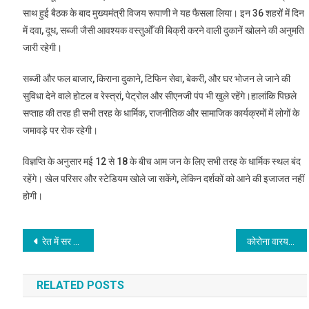
साथ हुई बैठक के बाद मुख्यमंत्री विजय रूपाणी ने यह फैसला लिया। इन 36 शहरों में दिन
में दवा, दूध, सब्जी जैसी आवश्यक वस्तुओँ की बिक्री करने वाली दुकानें खोलने की अनुमति
जारी रहेगी।
सब्जी और फल बाजार, किराना दुकाने, टिफिन सेवा, बेकरी, और घर भोजन ले जाने की
सुविधा देने वाले होटल व रेस्त्रां, पेट्रोल और सीएनजी पंप भी खुले रहेंगे।हालांकि पिछले
सप्ताह की तरह ही सभी तरह के धार्मिक, राजनीतिक और सामाजिक कार्यक्रमों में लोगों के
जमावड़े पर रोक रहेगी।
विज्ञप्ति के अनुसार मई 12 से 18 के बीच आम जन के लिए सभी तरह के धार्मिक स्थल बंद
रहेंगे। खेल परिसर और स्टेडियम खोले जा सकेंगे, लेकिन दर्शकों को आने की इजाजत नहीं
होगी।
Post
रेत में सर डालना सकारात्मक नहीं, देशवासियों के साथ धोखा है: राहुल गांधी
कोरोना वारयस: देश में एक दिन में रिकॉर्ड 4,205 लोगों की मौत, ढाई लाख के पार हुई संख्या
navigation
RELATED POSTS