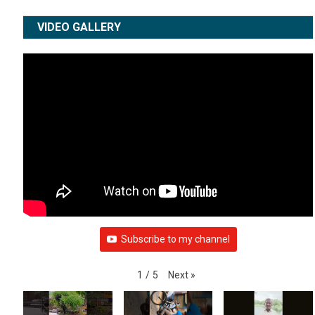
VIDEO GALLERY
Subscribe to my channel
Next
»
1
/
5