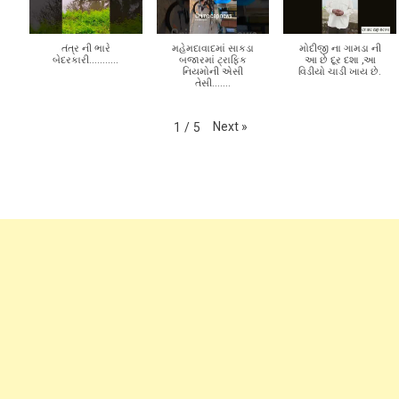
તંત્ર ની ભારે
મહેમદાવાદમાં સાકડા
મોદીજી ના ગામડા ની
બેદરકારી...........
બજારમાં ટ્રાફિક
આ છે દૂર દશા ,આ
નિયમોની એસી
વિડીયો ચાડી ખાય છે.
તેસી.......
Next
»
1
/
5