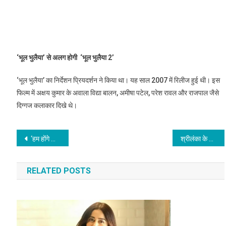
‘भूल भुलैया’ से अलग होगी ‘भूल भुलैया 2’
‘भूल भुलैया’ का निर्देशन प्रियदर्शन ने किया था। यह साल 2007 में रिलीज हुई थी। इस
फिल्म में अक्षय कुमार के अवाला विद्या बालन, अमीषा पटेल, परेश रावल और राजपाल जैसे
दिग्गज कलाकार दिखे थे।
Post
‘हम होंगे कामयाब’, इस सरकार ने भारत की उम्मीदों को तोड़ दिया:प्रियंका गांधी
श्रीलंका के पूर्व क्रिकेटर नुवान जोयसा पर लगा 6 साल का बैन
navigation
RELATED POSTS