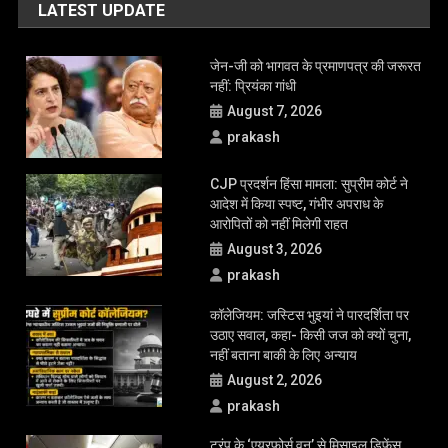
सारे सबूत
चार साल की दुष्कर्म पीड़िता का अस्पतालों ने इलाज करने से किया था इनकार,12
लाख रुपये मुआवजा दे दुष्कर्म पीड़िता को:सुप्रीम कोर्ट
‘युवाओं की बात सुनिए, सुरक्षाबल संयम बरते’; CJP प्रोटेस्ट पर बोले CJI सूर्यकांत,
सरकार को क्या सलाह?
बीमा नहीं तो पेट्रोल-डीजल नहीं?: सुप्रीम कोर्ट ने केंद्र को प्रोजेक्ट शुरू करने के
दिए निर्देश, जानें मामला
LATEST UPDATE
जेन-जी को भागवत के प्रमाणपत्र की जरूरत
नहीं: प्रियंका गांधी
August 7, 2026
prakash
CJP प्रदर्शन हिंसा मामला: सुप्रीम कोर्ट ने