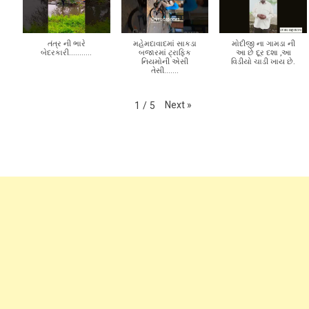
Subscribe to my channel
Next
»
1
/
5
તંત્ર ની ભારે
મહેમદાવાદમાં સાકડા
મોદીજી ના ગામડા ની
બેદરકારી...........
બજારમાં ટ્રાફિક
આ છે દૂર દશા ,આ
નિયમોની એસી
વિડીયો ચાડી ખાય છે.
તેસી.......
Next
»
1
/
5