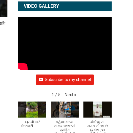
VIDEO GALLERY
 शशि
Subscribe to my channel
Next
»
1
/
5
તંત્ર ની ભારે
મહેમદાવાદમાં
મોદીજી ના
બેદરકારી...........
સાકડા બજારમાં
ગામડા ની આ છે
ટ્રાફિક
દૂર દશા ,આ