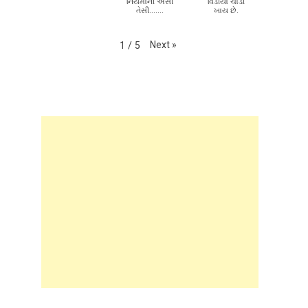
નિયમોની એસી
વિડીયો ચાડી
તેસી.......
ખાય છે.
Next
»
1
/
5