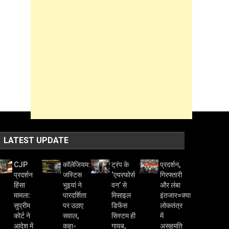
LATEST UPDATE
CJP
कॉलेजियम:
ट्रंप के
प्रदर्शन,
प्रदर्शन
जस्टिस
‘एयरफोर्स
गिरफ्तारी
हिंसा
भुइयां ने
वन’ से
और लंबा
मामला:
पारदर्शिता
मिसाइल
इंतजार=क्या
सुप्रीम
पर उठाए
डिफेंस
लोकतंत्र
कोर्ट ने
सवाल,
सिस्टम ही
में
आदेश में
कहा-
गायब,
असहमति