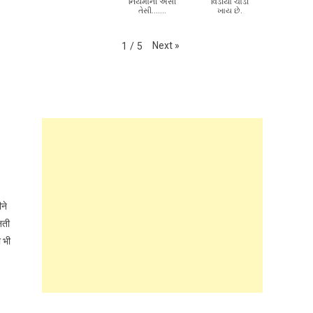
નિયમોની એસી
વિડીયો ચાડી
તેસી.......
ખાય છે.
Next
»
1
/
5
ीने
नती
ी भी