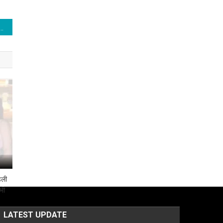
िया से बाहर चल रहे धवन ने इंग्लैंड को चेताया, बोले- बैट की धार हमेशा तेज रखनी चाहिए
डली
 भी
LATEST UPDATE