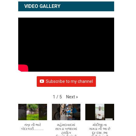
VIDEO GALLERY
Subscribe to my channel
Next
»
1
/
5
તંત્ર ની ભારે
મહેમદાવાદમાં
મોદીજી ના
બેદરકારી...........
સાકડા બજારમાં
ગામડા ની આ છે
ટ્રાફિક
દૂર દશા ,આ