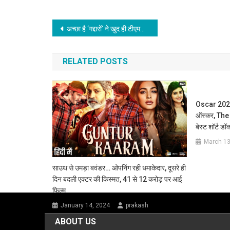
Post
अच्छा है ‘गद्दारों’ ने खुद ही टीएमसी छोड़ दी, अब इन दलबदलुओं से बीजेपी में नाराजगी है : ममता बनर्जी
navigation
RELATED POSTS
Oscar 2023: 
ऑस्कर, The
बेस्ट शॉर्ट डॉक्
March 13
साउथ से उमड़ा बवंडर… ओपनिंग रही धमाकेदार, दूसरे ही
दिन बदली एक्टर की किस्मत, 41 से 12 करोड़ पर आई
फिल्म
January 14, 2024
prakash
ABOUT US