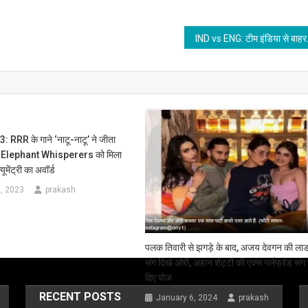
IND vs ENG: टीम इंड
RRR के गाने ‘नाटू-नाटू’ ने जीता
 Elephant Whisperers को मिला
यूमेंट्री का अवॉर्ड
, 2023
prakash
पलक तिवारी से झगड़े के बाद, अजय देवगन की ला
संग दिखे ओरी, अहान शेट्टी की एक्स गर्लफ्रेंड संग
दिए पोज
RECENT POSTS
January 6, 2024
prakash