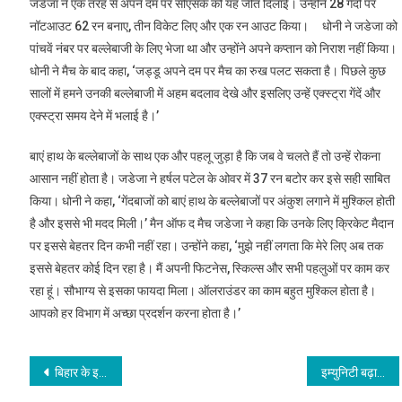
जडेजा ने एक तरह से अपने दम पर सीएसके को यह जीत दिलाई। उन्होंने 28 गेंदों पर
नॉटआउट 62 रन बनाए, तीन विकेट लिए और एक रन आउट किया। धोनी ने जडेजा को
पांचवें नंबर पर बल्लेबाजी के लिए भेजा था और उन्होंने अपने कप्तान को निराश नहीं किया।
धोनी ने मैच के बाद कहा, ‘जड्डू अपने दम पर मैच का रुख पलट सकता है। पिछले कुछ
सालों में हमने उनकी बल्लेबाजी में अहम बदलाव देखे और इसलिए उन्हें एक्स्ट्रा गेंदें और
एक्स्ट्रा समय देने में भलाई है।’
बाएं हाथ के बल्लेबाजों के साथ एक और पहलू जुड़ा है कि जब वे चलते हैं तो उन्हें रोकना
आसान नहीं होता है। जडेजा ने हर्षल पटेल के ओवर में 37 रन बटोर कर इसे सही साबित
किया। धोनी ने कहा, ‘गेंदबाजों को बाएं हाथ के बल्लेबाजों पर अंकुश लगाने में मुश्किल होती
है और इससे भी मदद मिली।’ मैन ऑफ द मैच जडेजा ने कहा कि उनके लिए क्रिकेट मैदान
पर इससे बेहतर दिन कभी नहीं रहा। उन्होंने कहा, ‘मुझे नहीं लगता कि मेरे लिए अब तक
इससे बेहतर कोई दिन रहा है। मैं अपनी फिटनेस, स्किल्स और सभी पहलुओं पर काम कर
रहा हूं। सौभाग्य से इसका फायदा मिला। ऑलराउंडर का काम बहुत मुश्किल होता है।
आपको हर विभाग में अच्छा प्रदर्शन करना होता है।’
Post
बिहार के इस श्मसान घाट में 24 घंटे की वेटिंग, 21 दिनों में 900 से अधिक शवों का दाह संस्कार
इम्युनिटी बढ़ाने में कटहल है कारगर, जानें कोरोना से बचाव के लिए क्या-क्या खाएं