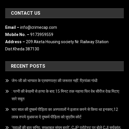
CONTACT US
Email –
info@crimecap.com
Mobile No. –
9173959559
Address –
209 Aketa Housing society Nr. Railway Station
Dist.Kheda 387130
RECENT POSTS
जेन-जी को भागवत के प्रमाणपत्र की जरूरत नहीं: प्रियंका गांधी
: पत्नी की बेरहमी से हत्या के बाद 15 मिनट तक नहाया फिर वेब सीरीज देख मिटाए
सारे सबूत
चार साल की दुष्कर्म पीड़िता का अस्पतालों ने इलाज करने से किया था इनकार,12
लाख रुपये मुआवजा दे दुष्कर्म पीड़िता को:सुप्रीम कोर्ट
‘युवाओं की बात सुनिए, सुरक्षाबल संयम बरते’; CJP प्रोटेस्ट पर बोले CJI सूर्यकांत,