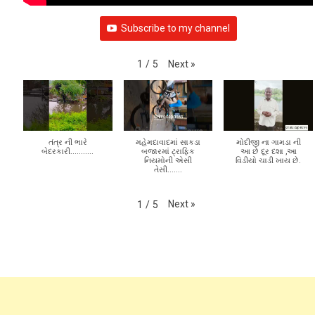
Subscribe to my channel
Next
»
1
/
5
તંત્ર ની ભારે
મહેમદાવાદમાં સાકડા
મોદીજી ના ગામડા ની
બેદરકારી...........
બજારમાં ટ્રાફિક
આ છે દૂર દશા ,આ
નિયમોની એસી
વિડીયો ચાડી ખાય છે.
તેસી.......
Next
»
1
/
5