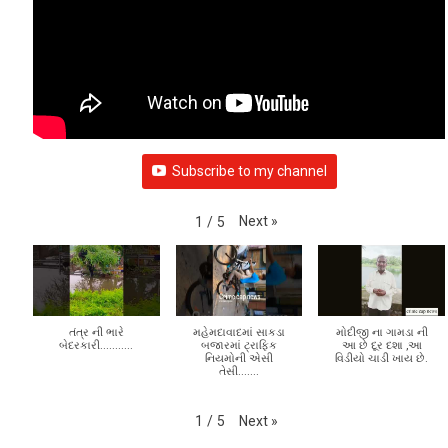
Subscribe to my channel
Next
»
1
/
5
તંત્ર ની ભારે
મહેમદાવાદમાં સાકડા
મોદીજી ના ગામડા ની
બેદરકારી...........
બજારમાં ટ્રાફિક
આ છે દૂર દશા ,આ
નિયમોની એસી
વિડીયો ચાડી ખાય છે.
તેસી.......
Next
»
1
/
5