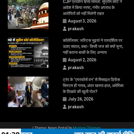
CJP प्रदर्शन हिंसा मामला: सुप्रीम कोर्ट ने
आदेश में किया स्पष्ट, गंभीर अपराध के
आरोपितों को नहीं मिलेगी राहत
August 3, 2026
prakash
कॉलेजियम: जस्टिस भुइयां ने पारदर्शिता पर
उठाए सवाल, कहा- किसी जज को क्यों चुना,
नहीं बताना बाकी के लिए अन्याय
August 2, 2026
prakash
ट्रंप के ‘एयरफोर्स वन’ से मिसाइल डिफेंस
सिस्टम ही गायब, अंदर खस्ता हाल, अमेरिका
के दिखावे की खुली पोल?
July 26, 2026
prakash
|
Theme: News Portal by
Mystery Themes
.