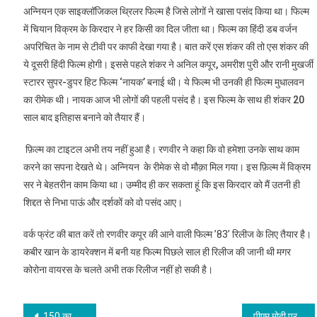
अन्नियन एक साइक्लॉजिकल थ्रिलर फिल्म है जिसे लोगों ने खासा पसंद किया था। फिल्म
में चियान विक्रम के किरदार ने हर किसी का दिल जीता था। फिल्म का हिंदी डब वर्जन
अपरिचित के नाम से टीवी पर काफी देखा गया है। बात करें एस शंकर की तो एस शंकर की
ये दूसरी हिंदी फिल्म होगी। इससे पहले शंकर ने अनिल कपूर, अमरीश पुरी और रानी मुखर्जी
स्टारर सुपर-डुपर हिट फिल्म ‘नायक’ बनाई थी। ये फिल्म भी उनकी ही फिल्म मुधालवन
का रीमेक थी। नायक आज भी लोगों की पहली पसंद है। इस फिल्म के साथ ही शंकर 20
साल बाद इतिहास बनाने को तैयार हैं।
फ़िल्म का टाइटल अभी तय नहीं हुआ है। रणवीर ने कहा कि वो हमेशा उनके साथ काम
करने का सपना देखते थे। अन्नियन के रीमेक से वो मौक़ा मिल गया। इस फ़िल्म में विक्रम
सर ने बेहतरीन काम किया था। उम्मीद ही कर सकता हूं कि इस किरदार को मैं उतनी ही
शिद्दत से निभा पाऊं और दर्शकों को वो पसंद आए।
वर्क फ्रंट की बात करें तो रणवीर कपूर की आने वाली फिल्म ’83’ रिलीज के लिए तैयार है।
कबीर खान के डायरेक्शन में बनी यह फिल्म पिछले साल ही रिलीज की जानी थी मगर
कोरोना वायरस के चलते अभी तक रिलीज नहीं हो सकी है।
Post
150 का लक्ष्य बचाने के लिए आरसीबी कप्तान विराट कोहली ने ऐसे किया टीम को प्रेरित
पीएम मोदी पर निशाना- “ना टेस्ट हैं, ना हॉस्पिटल में बेड…क्या पीएम को चिंता है?”:राहुल गांधी