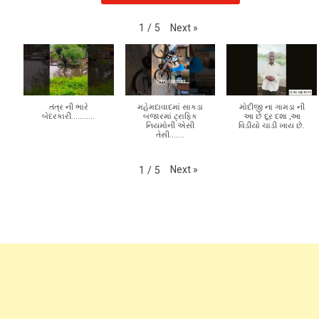
Subscribe to my channel
Next
»
1
/
5
તંત્ર ની ભારે
મહેમદાવાદમાં સાકડા
મોદીજી ના ગામડા ની
બેદરકારી...........
બજારમાં ટ્રાફિક
આ છે દૂર દશા ,આ
નિયમોની એસી
વિડીયો ચાડી ખાય છે.
તેસી.......
Next
»
1
/
5