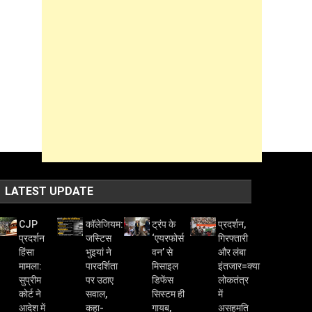
LATEST UPDATE
CJP
कॉलेजियम:
ट्रंप के
प्रदर्शन,
प्रदर्शन
जस्टिस
‘एयरफोर्स
गिरफ्तारी
हिंसा
भुइयां ने
वन’ से
और लंबा
मामला:
पारदर्शिता
मिसाइल
इंतजार=क्या
सुप्रीम
पर उठाए
डिफेंस
लोकतंत्र
कोर्ट ने
सवाल,
सिस्टम ही
में
आदेश में
कहा-
गायब,
असहमति