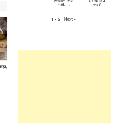
નિયમોની એસી
વિડીયો ચાડી
તેસી.......
ખાય છે.
Next
»
1
/
5
काढ़ा,