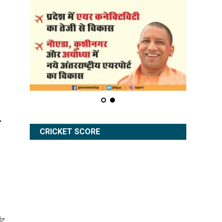
े
CRICKET SCORE
बट