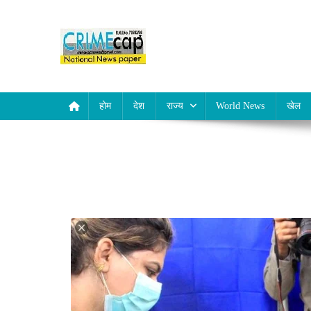
Skip
to
content
Crime Cap News
Online news channel of india
होम
देश
राज्य
World News
खेल