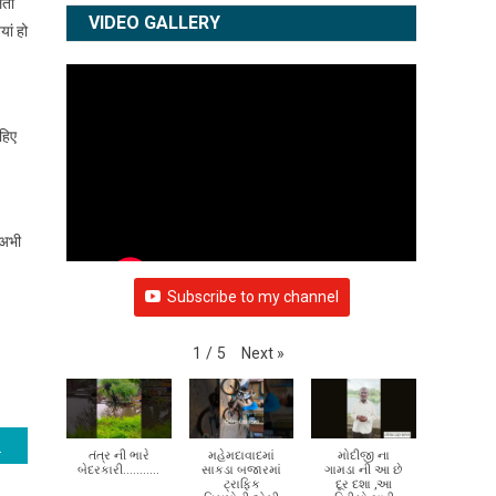
लता
VIDEO GALLERY
ां हो
हिए
 अभी
Subscribe to my channel
Next
»
1
/
5
ने दी : सोनिया गांधी
તંત્ર ની ભારે
મહેમદાવાદમાં
મોદીજી ના
બેદરકારી...........
સાકડા બજારમાં
ગામડા ની આ છે
ટ્રાફિક
દૂર દશા ,આ