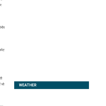
गर
गंभीर
चपेट
ती
ं जो
WEATHER