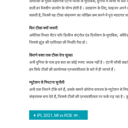
अमेरिका के मुख्य वैज्ञानिक एंटनी फौसी के मुताबिक, दुनिया में किसी भी
वाली हर वैक्सीन उपयोग के योग्य होती है। उदाहरण के लिए, फाइजर अपने
सकती है, जिसमें यह टीका संक्रमण का जोखिम कम करने में पूरा मददगार 
फिर टीका क्यों जरूरी
अमेरिका स्थित सेंटर फॉर डिसीज कंट्रोल एंड प्रिवेंशन के मुताबिक, को
जिससे झुंड की प्रतिरक्षा की स्थिति पैदा हो।
कितने वक्त तक टीका देगा सुरक्षा
अभी दुनिया के पास इस बात का कोई स्पष्ट जवाब नहीं है। एंटनी फौसी कहत
हम सिर्फ टीकों की कार्यात्मक प्रभावशीलता के बारे में ही जानते हैं।
म्यूटेशन से निपटना चुनौती
अभी तक जितने टीके बने हैं, उसके सामने कोरोना वायरस के म्यूटेशन से निपट
संक्रामक बना देते हैं, जिससे टीकों की प्रभावशीलता पर फर्क पड़ रहा है। 
Post
IPL 2021, MI vs RCB: कप्तान विराट कोहली की इस गलती की वजह से बदल सकता था मैच का नतीजा, मुंबई इंडियंस की पारी के समय हुई थी बड़ी चूक
navigation