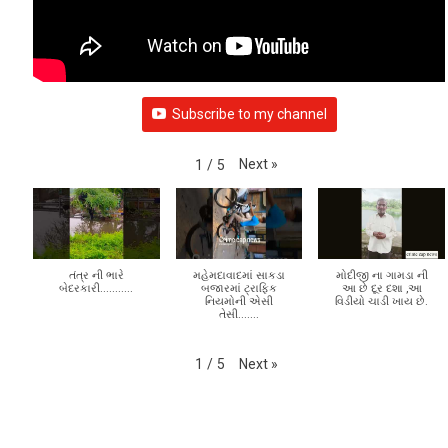
Subscribe to my channel
Next
»
1
/
5
તંત્ર ની ભારે
મહેમદાવાદમાં સાકડા
મોદીજી ના ગામડા ની
બેદરકારી...........
બજારમાં ટ્રાફિક
આ છે દૂર દશા ,આ
નિયમોની એસી
વિડીયો ચાડી ખાય છે.
તેસી.......
Next
»
1
/
5