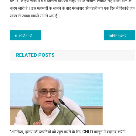
बता दें कि इस समय देश में कोरोना वायरस संक्रमण के रोजाना रिकॉर्ड नए मामले आने का
क्रम जारी है। इस महामारी के सामने के बाद मंगलवार को पहली बार एक दिन में रिकॉर्ड एक
लाख से ज्यादा मामले सामने आए हैं।
Post
कोरोना से लड़ने को लेकर सरकार योजनाबद्ध तरीके से काम नहीं कर रही: कांग्रेस
नागिन एक्ट्रेस सायंतनी घोष से यूजर ने पूछा इनरवियर का साइज, बोलीं- मैं…
navigation
RELATED POSTS
‘अमेरिका, फ्रांस की कंपनियों को खुश करने के लिए CNLD कानून में बदलाव करेगी