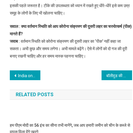
इसकी पहले जरूरत है। टीके की उपलब्धता को ध्यान में रखते हुए धीरे-धीरे इसे कम उम्र
समूह के लोगों के लिए भी खोलना चाहिए।
सवाल : क्या वर्तमान स्थिति को आप कोरोना संक्रमण की दूसरी लहर का चरमोत्कर्ष (पीक)
मानते हैं?
जवाब
: वर्तमान स्थिति को कोरोना संक्रमण की दूसरी लहर का ‘पीक’ नहीं कहा जा
सकता। अभी कुछ और समय लगेगा। अभी मामले बढ़ेंगे। ऐसे में लोगों को दो गज की दूरी
बनाए रखनी चाहिए और हर समय मास्क पहनना चाहिए।
Post
India on a coup in Myanmar: a dilemma between country interest and democracy
बॉलीवुड की मशहूर एक्ट्रेस शशिकला का 88 साल की आयु में निधन
navigation
RELATED POSTS
हम पीएम मोदी का 56 इंच का सीना तभी मानेंगे, जब आप हमारी जमीन को चीन के कब्जे से
वापस दिला देंगे:खरगे