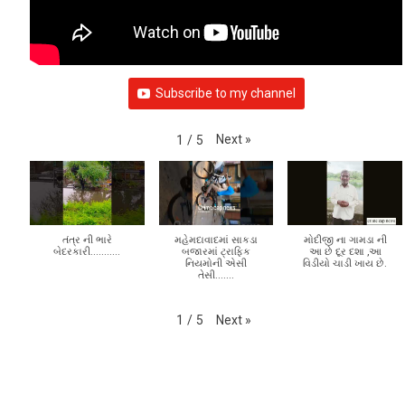
Subscribe to my channel
Next
»
1
/
5
તંત્ર ની ભારે
મહેમદાવાદમાં સાકડા
મોદીજી ના ગામડા ની
બેદરકારી...........
બજારમાં ટ્રાફિક
આ છે દૂર દશા ,આ
નિયમોની એસી
વિડીયો ચાડી ખાય છે.
તેસી.......
Next
»
1
/
5