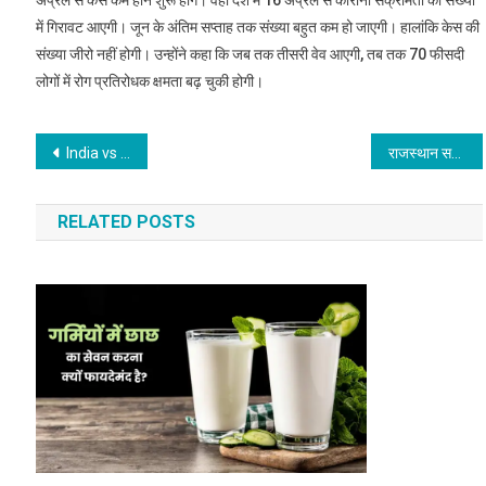
अप्रैल से केस कम होने शुरू होंगे। वहीं देश में 16 अप्रैल से कोरोना संक्रमितों की संख्या
में गिरावट आएगी। जून के अंतिम सप्ताह तक संख्या बहुत कम हो जाएगी। हालांकि केस की
संख्या जीरो नहीं होगी। उन्होंने कहा कि जब तक तीसरी वेव आएगी, तब तक 70 फीसदी
लोगों में रोग प्रतिरोधक क्षमता बढ़ चुकी होगी।
Post
India vs England: ऋषभ पंत के साथ वनडे टीम में अपने कॉम्पिटिशन को लेकर जानिए क्या बोले केएल राहुल
राजस्थान सरकार:पब्लिक प्लेस में खेल सकेंगे होली,जरूरी गाइडलाइंस पढ़ें
navigation
RELATED POSTS