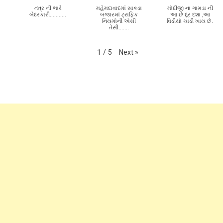
Subscribe to my channel
Next
»
1
/
5
તંત્ર ની ભારે
મહેમદાવાદમાં સાકડા
મોદીજી ના ગામડા ની
બેદરકારી...........
બજારમાં ટ્રાફિક
આ છે દૂર દશા ,આ
નિયમોની એસી
વિડીયો ચાડી ખાય છે.
તેસી.......
Next
»
1
/
5