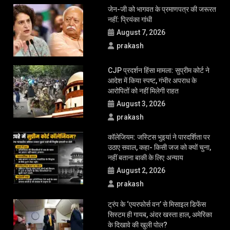
लाख रुपये मुआवजा दे दुष्कर्म पीड़िता को:सुप्रीम कोर्ट
‘युवाओं की बात सुनिए, सुरक्षाबल संयम बरते’; CJP प्रोटेस्ट पर बोले CJI सूर्यकांत,
सरकार को क्या सलाह?
बीमा नहीं तो पेट्रोल-डीजल नहीं?: सुप्रीम कोर्ट ने केंद्र को प्रोजेक्ट शुरू करने के
दिए निर्देश, जानें मामला
LATEST UPDATE
जेन-जी को भागवत के प्रमाणपत्र की जरूरत
नहीं: प्रियंका गांधी
August 7, 2026
prakash
CJP प्रदर्शन हिंसा मामला: सुप्रीम कोर्ट ने
आदेश में किया स्पष्ट, गंभीर अपराध के
आरोपितों को नहीं मिलेगी राहत