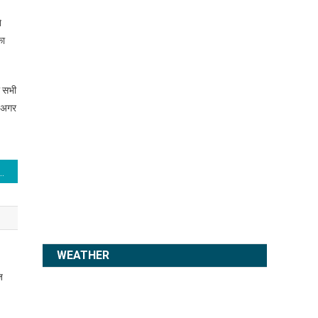
े
का
ी सभी
, अगर
पीने से करें दिन की शुरुआत, आपकी सेहत को मिलेंगे ये 10 लाभ
WEATHER
ज