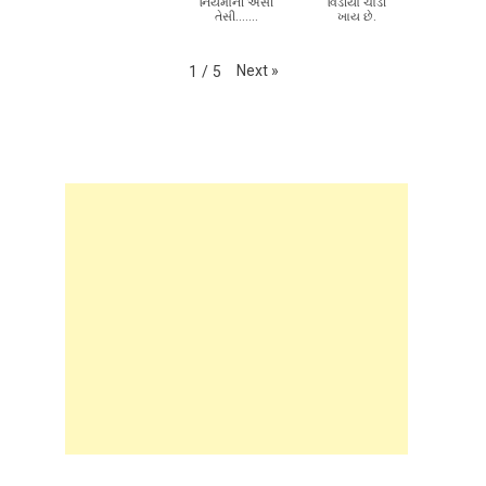
નિયમોની એસી
વિડીયો ચાડી
તેસી.......
ખાય છે.
Next
»
1
/
5