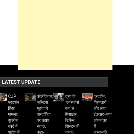
LATEST UPDATE
CJP
कॉलेजियम:
ट्रंप के
प्रदर्शन,
प्रदर्शन
जस्टिस
‘एयरफोर्स
गिरफ्तारी
हिंसा
भुइयां ने
वन’ से
और लंबा
मामला:
पारदर्शिता
मिसाइल
इंतजार=क्या
सुप्रीम
पर उठाए
डिफेंस
लोकतंत्र
कोर्ट ने
सवाल,
सिस्टम ही
में
आदेश में
कहा-
गायब,
असहमति