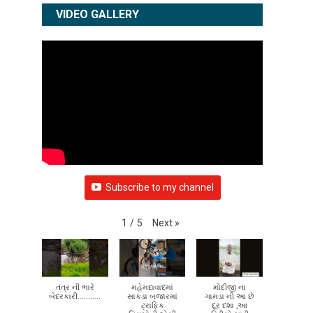
VIDEO GALLERY
Subscribe to my channel
Next
»
1
/
5
તંત્ર ની ભારે
મહેમદાવાદમાં
મોદીજી ના
બેદરકારી...........
સાકડા બજારમાં
ગામડા ની આ છે
ટ્રાફિક
દૂર દશા ,આ