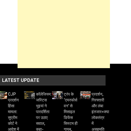
LATEST UPDATE
CJP
कॉलेजियम:
ट्रंप के
प्रदर्शन,
प्रदर्शन
जस्टिस
‘एयरफोर्स
गिरफ्तारी
हिंसा
भुइयां ने
वन’ से
और लंबा
मामला:
पारदर्शिता
मिसाइल
इंतजार=क्या