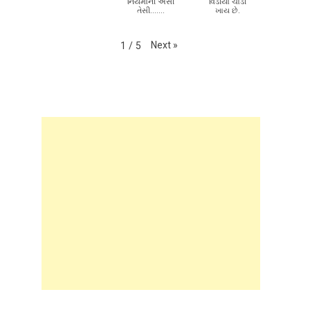
તંત્ર ની ભારે
મહેમદાવાદમાં
મોદીજી ના
બેદરકારી...........
સાકડા બજારમાં
ગામડા ની આ છે
ટ્રાફિક
દૂર દશા ,આ
નિયમોની એસી
વિડીયો ચાડી
તેસી.......
ખાય છે.
Next
»
1
/
5