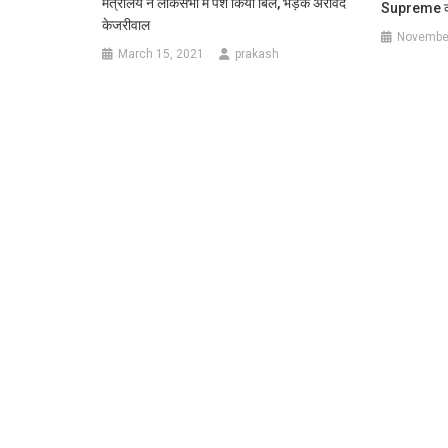
मंत्रालय ने लोकसभा में पेश किया बिल, भड़के अरविंद
Supreme कह
केजरीवाल
November
March 15, 2021
prakash